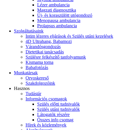
Lézer ambulancia
Magzati diagnosztika
Új- és koraszülött utógondozó
Menopausa ambulancia
Prolapsus ambulancia
Szolgáltatásaink
Intim lézeres eljárások és Szülés utáni kezelések
4D Ultrahang, Babamozi
Várandósgondozás
Dietetikai tanácsadás
Szülésre felkészítő tanfolyamunk
Kismama torna
Babafotózás
Munkatársak
Orvoskereső
Szakdolgozóink
Hasznos
Tudástár
Információs csomagok
Szülés előtti tudnivalók
Szülés utáni tudnivalók
Látogatók részére
Összes info csomag
Hírek és közlemények