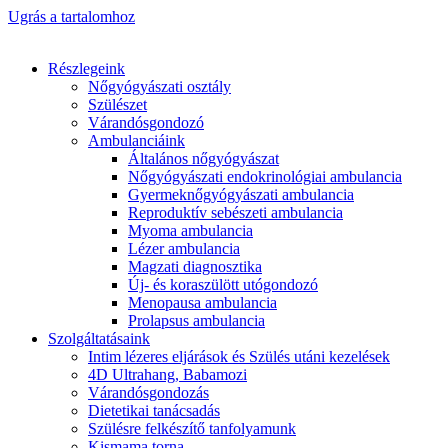
Ugrás a tartalomhoz
Részlegeink
Nőgyógyászati osztály
Szülészet
Várandósgondozó
Ambulanciáink
Általános nőgyógyászat
Nőgyógyászati endokrinológiai ambulancia
Gyermeknőgyógyászati ambulancia
Reproduktív sebészeti ambulancia
Myoma ambulancia
Lézer ambulancia
Magzati diagnosztika
Új- és koraszülött utógondozó
Menopausa ambulancia
Prolapsus ambulancia
Szolgáltatásaink
Intim lézeres eljárások és Szülés utáni kezelések
4D Ultrahang, Babamozi
Várandósgondozás
Dietetikai tanácsadás
Szülésre felkészítő tanfolyamunk
Kismama torna