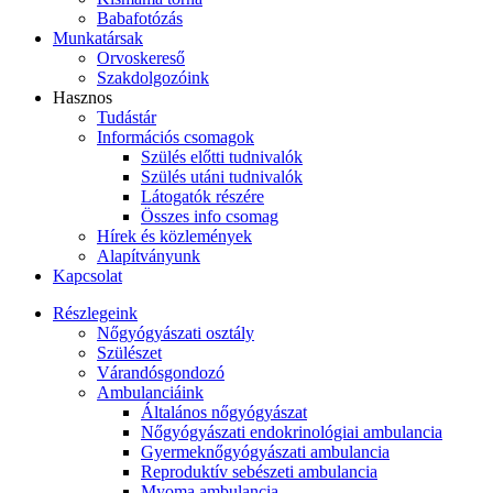
Babafotózás
Munkatársak
Orvoskereső
Szakdolgozóink
Hasznos
Tudástár
Információs csomagok
Szülés előtti tudnivalók
Szülés utáni tudnivalók
Látogatók részére
Összes info csomag
Hírek és közlemények
Alapítványunk
Kapcsolat
Részlegeink
Nőgyógyászati osztály
Szülészet
Várandósgondozó
Ambulanciáink
Általános nőgyógyászat
Nőgyógyászati endokrinológiai ambulancia
Gyermeknőgyógyászati ambulancia
Reproduktív sebészeti ambulancia
Myoma ambulancia