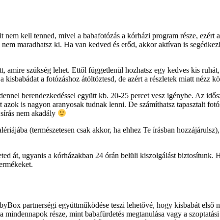
 nem kell tenned, mivel a babafotózás a kórházi program része, ezért 
 nem maradhatsz ki. Ha van kedved és erőd, akkor aktívan is segédkezh
 amire szükség lehet. Ettől függetlenül hozhatsz egy kedves kis ruhát
isbabádat a fotózáshoz átöltöztesd, de azért a részletek miatt nézz kö
dennel berendezkedéssel együtt kb. 20-25 percet vesz igénybe. Az idős
 azok is nagyon aranyosak tudnak lenni. De számíthatsz tapasztalt fotó
s sírás nem akadály
lériájába (természetesen csak akkor, ha ehhez Te írásban hozzájárulsz),
ted át, ugyanis a kórházakban 24 órán belüli kiszolgálást biztosítunk
termékeket.
byBox partnerségi együttműködése teszi lehetővé, hogy kisbabát első n
mindennapok része, mint babafürdetés megtanulása vagy a szoptatási ta