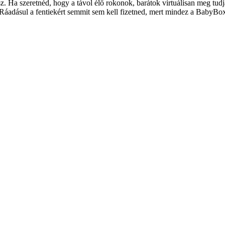
psz. Ha szeretnéd, hogy a távol élő rokonok, barátok virtuálisan meg tud
a. Ráadásul a fentiekért semmit sem kell fizetned, mert mindez a Baby