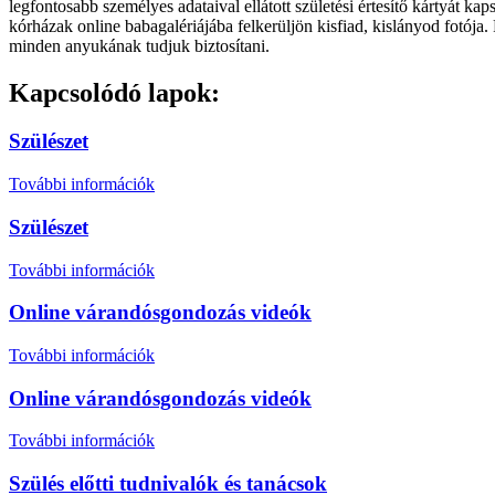
legfontosabb személyes adataival ellátott születési értesítő kártyát ka
kórházak online babagalériájába felkerüljön kisfiad, kislányod fotój
minden anyukának tudjuk biztosítani.
Kapcsolódó lapok:
Szülészet
További információk
Szülészet
További információk
Online várandósgondozás videók
További információk
Online várandósgondozás videók
További információk
Szülés előtti tudnivalók és tanácsok