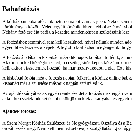
Babafotózás
A kórházban babafotósaink heti 5-6 napot vannak jelen. Neked semmit
körülmények között, Veled együtt történik, hiszen ebből az élményből
Néhány fotó erejéig pedig a kezedre mindenképpen szükségünk lesz.
A fotózáshoz semmivel sem kell készülnöd, mivel nálunk minden adott,
egyedibbek lesznek a képek. A legtöbb kórházban megengedik, hogy a k
A fotózás általában a kisbabád második napos korában történik, s min
Akkor sem kell kétségbe esned, ha esetleg sírós képek készülnek, mert
kell, akkor visszatérnek hozzád, ha már megnyugodott a pici. Egy ki
A kisbabád fotója még a fotózás napján felkerül a kórház online babga
kisbabád már a születése második napján sztárrá válik.
Az ajándékkártyát és az egyéb rendeléseidet a fotózás másnapján vehe
akkor keressetek minket és mi elküldjük nektek a kártyákat és egyéb 
Ajándék fotózás:
A Szent Margit Kórház Szülészeti és Nőgyógyászati Osztálya és a Ba
örökíthessék meg. Nem kell menned sehova, a szolgáltatás ugyanúgy a 