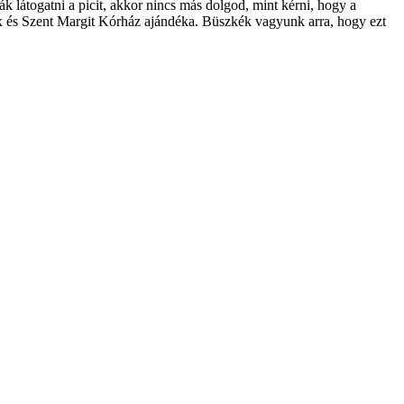
ják látogatni a picit, akkor nincs más dolgod, mint kérni, hogy a
Box és Szent Margit Kórház ajándéka. Büszkék vagyunk arra, hogy ezt