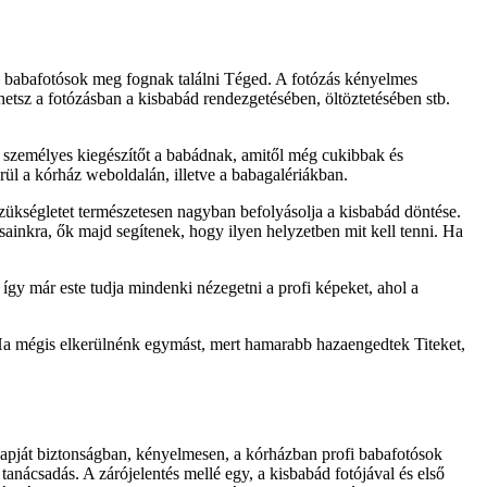
a babafotósok meg fognak találni Téged. A fotózás kényelmes
etsz a fotózásban a kisbabád rendezgetésében, öltöztetésében stb.
, személyes kiegészítőt a babádnak, amitől még cukibbak és
rül a kórház weboldalán, illetve a babagalériákban.
zükségletet természetesen nagyban befolyásolja a kisbabád döntése.
sainkra, ők majd segítenek, hogy ilyen helyzetben mit kell tenni. Ha
 így már este tudja mindenki nézegetni a profi képeket, ahol a
. Ha mégis elkerülnénk egymást, mert hamarabb hazaengedtek Titeket,
apját biztonságban, kényelmesen, a kórházban profi babafotósok
nácsadás. A zárójelentés mellé egy, a kisbabád fotójával és első