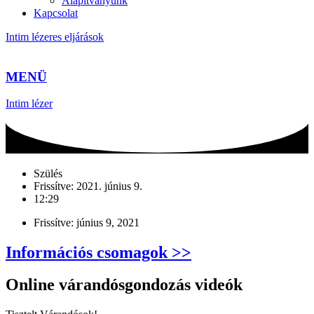
Alapítványunk
Kapcsolat
Intim lézeres eljárások
MENÜ
Intim lézer
Szülés
Frissítve:
2021. június 9.
12:29
Frissítve:
június 9, 2021
Információs csomagok >>
Online várandósgondozás videók