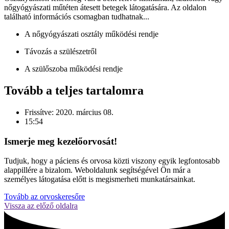
nőgyógyászati műtéten átesett betegek látogatására. Az oldalon
található információs csomagban tudhatnak...
A nőgyógyászati osztály működési rendje
Távozás a szülészetről
A szülőszoba működési rendje
Tovább a teljes tartalomra
Frissítve:
2020. március 08.
15:54
Ismerje meg kezelőorvosát!
Tudjuk, hogy a páciens és orvosa közti viszony egyik legfontosabb
alappillére a bizalom. Weboldalunk segítségével Ön már a
személyes látogatása előtt is megismerheti munkatársainkat.
Tovább az orvoskeresőre
Vissza az előző oldalra