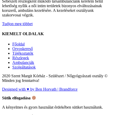
Sebészeti részlegként működő társambulanciánk keretein belül
lehetőség nyílik a női intim területek bizonyos elváltozásainak
korszerű, ambuláns kezelésére. A kezeléseket osztályunk
szakorvosai végzik.
Tudjon meg többet
KIEMELT OLDALAK
Főoldal
Orvoskereső
Tájékoztatók
Részlegek
Ambulanciák
Szolgáltatások
2020 Szent Margit Kórház - Szülészet / Nőgyógyászati osztály ©
Minden jog fenntartva!
Designed with ♥ by Ben Horvath | Brandforce
Sütik elfogadása
A kényelmes és gyors használat érdekében sütiket használunk.