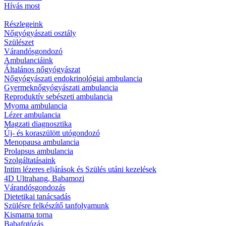
Hívás most
Részlegeink
Nőgyógyászati osztály
Szülészet
Várandósgondozó
Ambulanciáink
Általános nőgyógyászat
Nőgyógyászati endokrinológiai ambulancia
Gyermeknőgyógyászati ambulancia
Reproduktív sebészeti ambulancia
Myoma ambulancia
Lézer ambulancia
Magzati diagnosztika
Új- és koraszülött utógondozó
Menopausa ambulancia
Prolapsus ambulancia
Szolgáltatásaink
Intim lézeres eljárások és Szülés utáni kezelések
4D Ultrahang, Babamozi
Várandósgondozás
Dietetikai tanácsadás
Szülésre felkészítő tanfolyamunk
Kismama torna
Babafotózás