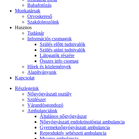
Babafotózás
Munkatársak
Orvoskereső
Szakdolgozóink
Hasznos
Tudástár
Információs csomagok
Szülés előtti tudnivalók
Szülés utáni tudnivalók
Látogatók részére
Összes info csomag
Hírek és közlemények
Alapítványunk
Kapcsolat
Részlegeink
Nőgyógyászati osztály
Szülészet
Várandósgondozó
Ambulanciáink
Általános nőgyógyászat
Nőgyógyászati endokrinológiai ambulancia
Gyermeknőgyógyászati ambulancia
Reproduktív sebészeti ambulancia
Myoma ambulancia