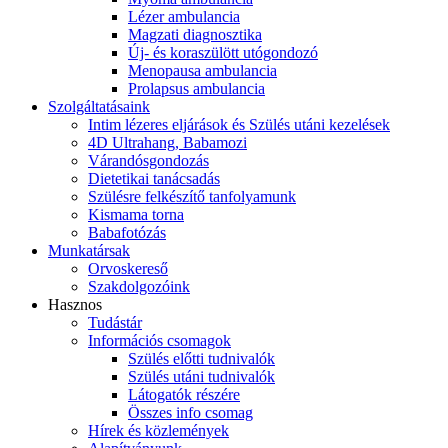
Lézer ambulancia
Magzati diagnosztika
Új- és koraszülött utógondozó
Menopausa ambulancia
Prolapsus ambulancia
Szolgáltatásaink
Intim lézeres eljárások és Szülés utáni kezelések
4D Ultrahang, Babamozi
Várandósgondozás
Dietetikai tanácsadás
Szülésre felkészítő tanfolyamunk
Kismama torna
Babafotózás
Munkatársak
Orvoskereső
Szakdolgozóink
Hasznos
Tudástár
Információs csomagok
Szülés előtti tudnivalók
Szülés utáni tudnivalók
Látogatók részére
Összes info csomag
Hírek és közlemények