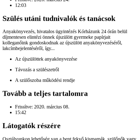
12:03
Szülés utáni tudnivalók és tanácsok
Anyakönyvezés, hivatalos ügyintézés Kórházunk 24 órán belül
díjmentesen elintézi önnek újszülött gyermeke papírjait
kolleganőink gondoskodnak az újszülött anyakönyvezéséről,
lakcímbejelentéséről, így...
Az újszülöttek anyakönyvezése
Távozás a szülészetről
A szülőszoba működési rendje
Tovább a teljes tartalomra
Frissítve:
2020. március 08.
15:42
Látogatók részére
Osztályunkon lehetőség van a bent fekvő kismamák, szülőnők vagy