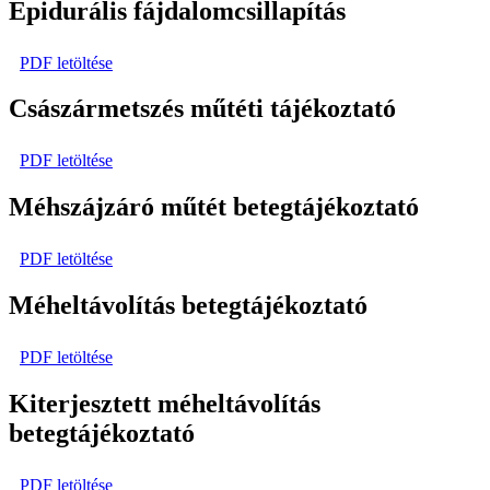
Epidurális fájdalomcsillapítás
PDF letöltése
Császármetszés műtéti tájékoztató
PDF letöltése
Méhszájzáró műtét betegtájékoztató
PDF letöltése
Méheltávolítás betegtájékoztató
PDF letöltése
Kiterjesztett méheltávolítás
betegtájékoztató
PDF letöltése