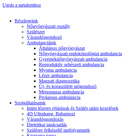
Ugrás a tartalomhoz
Részlegeink
Nőgyógyászati osztály
Szülészet
Várandósgondozó
Ambulanciáink
Általános nőgyógyászat
Nőgyógyászati endokrinológiai ambulancia
Gyermeknőgyógyászati ambulancia
Reproduktív sebészeti ambulancia
Myoma ambulancia
Lézer ambulancia
Magzati diagnosztika
Új- és koraszülött utógondozó
Menopausa ambulancia
Prolapsus ambulancia
Szolgáltatásaink
Intim lézeres eljárások és Szülés utáni kezelések
4D Ultrahang, Babamozi
Várandósgondozás
Dietetikai tanácsadás
Szülésre felkészítő tanfolyamunk
Kismama torna