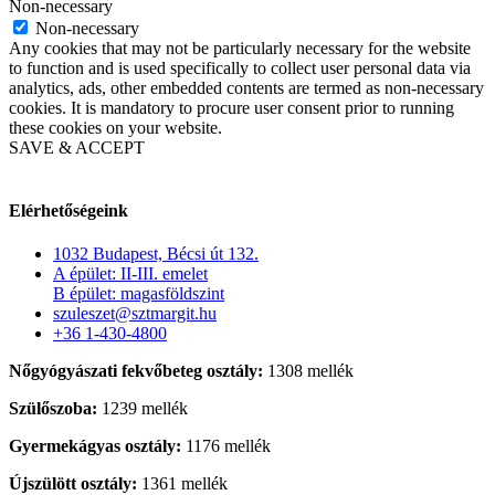
Non-necessary
Non-necessary
Any cookies that may not be particularly necessary for the website
to function and is used specifically to collect user personal data via
analytics, ads, other embedded contents are termed as non-necessary
cookies. It is mandatory to procure user consent prior to running
these cookies on your website.
SAVE & ACCEPT
Elérhetőségeink
1032 Budapest, Bécsi út 132.
A épület: II-III. emelet
B épület: magasföldszint
szuleszet@sztmargit.hu
+36 1-430-4800
Nőgyógyászati fekvőbeteg osztály:
1308 mellék
Szülőszoba:
1239 mellék
Gyermekágyas osztály:
1176 mellék
Újszülött osztály:
1361 mellék