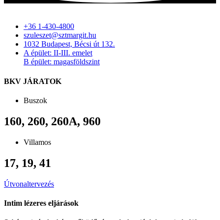
+36 1-430-4800
szuleszet@sztmargit.hu
1032 Budapest, Bécsi út 132.
A épület: II-III. emelet
B épület: magasföldszint
BKV JÁRATOK
Buszok
160, 260, 260A, 960
Villamos
17, 19, 41
Útvonaltervezés
Intim lézeres eljárások