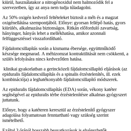
kiürül, használatakor a nitrogénoxidul nem halmozódik fel a
szervezetben, így az anya nem tudja túladagolni.
Az 50% oxigén kedvező feltételeket biztosít a méh és a magzat
oxigénellátása szempontjából. Előnye: gyorsan fellépő hatás, gyors
kiürülés, alkalmazása biztonságos. Ritkán előforduló zavartság,
hányinger, hányás lehet a mellékhatása, amikor azonnali
felfüggesztéssel visszafordítható.
Fájdalomcsillapítás során a kismama ébersége, együttműködő
készsége megmarad. A méhizomzat kontraktilitását nem csökkenti, a
szülés lefolyására nincs kedvezőtlen hatása.
klinikai gyakorlatban a gerincközeli fájdalomcsillapító eljárások (az
epiduralis fájdalomcsillapítás és a spinalis érzéstelenítés, ill. ezek
kombinációja) a leghatékonyabb fájdalomcsillapító módszerek.
Az epiduralis fájdalomcsillapítás (EDA) során, vékony katéter
segítségével az epiduralis térbe érzéstelenítésre alkalmas gyógyszert
juttatunk.
Előnye, hogy a katéteren keresztül az érzéstelenítő gyógyszer
adagolása folyamatosan fenntartható vagy szükség szerint
ismételhető.
Ezáltal 3 óránál hosszabb beavatkozások is elvégezhetők.