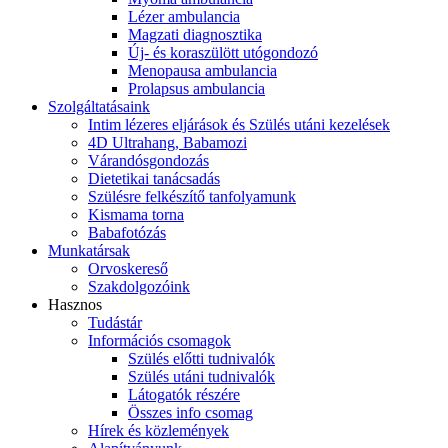
Lézer ambulancia
Magzati diagnosztika
Új- és koraszülött utógondozó
Menopausa ambulancia
Prolapsus ambulancia
Szolgáltatásaink
Intim lézeres eljárások és Szülés utáni kezelések
4D Ultrahang, Babamozi
Várandósgondozás
Dietetikai tanácsadás
Szülésre felkészítő tanfolyamunk
Kismama torna
Babafotózás
Munkatársak
Orvoskereső
Szakdolgozóink
Hasznos
Tudástár
Információs csomagok
Szülés előtti tudnivalók
Szülés utáni tudnivalók
Látogatók részére
Összes info csomag
Hírek és közlemények