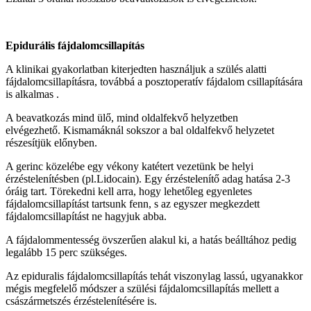
Epidurális fájdalomcsillapítás
A klinikai gyakorlatban kiterjedten használjuk a szülés alatti
fájdalomcsillapításra, továbbá a posztoperatív fájdalom csillapítására
is alkalmas .
A beavatkozás mind ülő, mind oldalfekvő helyzetben
elvégezhető. Kismamáknál sokszor a bal oldalfekvő helyzetet
részesítjük előnyben.
A gerinc közelébe egy vékony katétert vezetünk be helyi
érzéstelenítésben (pl.Lidocain). Egy érzéstelenítő adag hatása 2-3
óráig tart. Törekedni kell arra, hogy lehetőleg egyenletes
fájdalomcsillapítást tartsunk fenn, s az egyszer megkezdett
fájdalomcsillapítást ne hagyjuk abba.
A fájdalommentesség övszerűen alakul ki, a hatás beálltához pedig
legalább 15 perc szükséges.
Az epiduralis fájdalomcsillapítás tehát viszonylag lassú, ugyanakkor
mégis megfelelő módszer a szülési fájdalomcsillapítás mellett a
császármetszés érzéstelenítésére is.