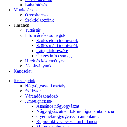
Babafotózás
Munkatársak
Orvoskereső
Szakdolgozóink
Hasznos
Tudástár
Információs csomagok
Szülés előtti tudnivalók
Szülés utáni tudnivalók
Látogatók részére
Összes info csomag
Hírek és közlemények
Alapítványunk
Kapcsolat
Részlegeink
Nőgyógyászati osztály
Szülészet
Várandósgondozó
Ambulanciáink
Általános nőgyógyászat
Nőgyógyászati endokrinológiai ambulancia
Gyermeknőgyógyászati ambulancia
Reproduktív sebészeti ambulancia
Myoma ambulancia