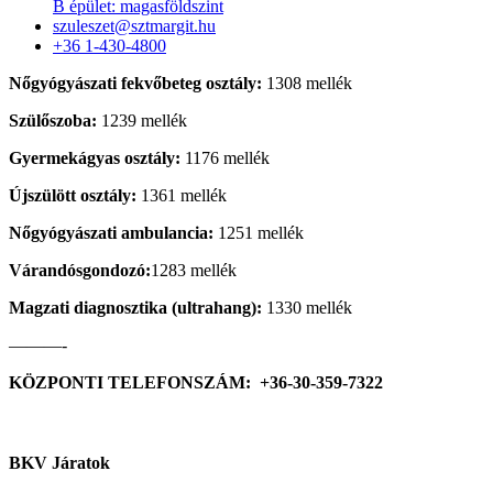
B épület: magasföldszint
szuleszet@sztmargit.hu
+36 1-430-4800
Nőgyógyászati fekvőbeteg osztály:
1308 mellék
Szülőszoba:
1239 mellék
Gyermekágyas osztály:
1176 mellék
Újszülött osztály:
1361 mellék
Nőgyógyászati ambulancia:
1251 mellék
Várandósgondozó:
1283 mellék
Magzati diagnosztika (ultrahang):
1330 mellék
———-
KÖZPONTI TELEFONSZÁM: +36-30-359-7322
BKV Járatok