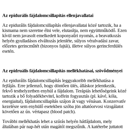
Az epidurális fájdalomcsillapítás ellenjavallatai
Az epidurális fájdalomcsillapítás ellenjavallatai közé tartozik, ha a
kismama nem szeretne élni vele, elutasítja, nem együttműködő. Ezen
kívül nem javasolt emelkedett koponyaűri nyomás, a beavatkozás
helyén gyulladásos elváltozás jelenléte, súlyos véralvadási zavar,
előzetes gerincműtét (bizonyos fajtái), illetve súlyos gerincferdülés
esetén.
Az epidruális fájdalomcsillapítás mellékhatásai, szövődményei
Az epidurális fájdalomcsillapítás leggyakoribb mellékhatása a
fejfájás. Erre jellemző, hogy döntően ülés, álláskor jelentkezik,
fekvő testhelyzetben enyhül a fájdalom. Terápiás lehetőségeink közé
tartozik a bő folyadékbevitel, koffein fogyasztás (pl. kávé, kóla,
energiaital), fájdalomcsillapítás szájon át vagy vénásan. Konzervatív
kezelésre sem enyhülő esetekben szóba jön altatóorvosi vizsgálatot
követően az ún. vértapasz (blood patch).
További mellékhatás lehet a szúrás helyén hátfájdalom, mely
általában pár nap-hét után magától megszűnik. A katéterbe juttatott