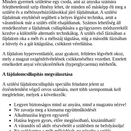
Minden gyermek születése egy csoda, ami az anyuka számára
felejthetetlenül szép élmény lehet, de minden nő másképp éli meg a
szülést és a méhösszehúzódásokkal járó fájdalmakat. A szülési
fájdalmak enyhítését segítheti a helyes légzési technika, amit a
várandósok már a szülés előtt elsajátítanak. Számos lehetőség áll
rendelkezésre a fájdalmak csillapítására a gyógyszeres módszerektől
kezdve a különféle alternatív technikákig. A szülés első fázisában a
fájdalom oka a méh és a méhszáj tágulása, míg a második fázisában
a hüvely és a gát kitágulása, csökkent vérellátása.
A fájdalom hyperventilatiót, azaz gyakori, felületes légvételt okoz,
mely a magzat oxigénfelvételének csökkenéséhez vezethet. Emelett
emelkedett anyai vércukorértékek (hyperglycaemia) mérhetők.
A fájdalomcsillapítás megválasztása
A szülési fájdalomcsillapítás speciális feladatot jelent az
érzéstelenítést végző orvos számára, mert több szempontnak kell
megfelelnie, melyek a következők:
Legyen biztonságos mind az anyára, mind a magzatra nézve!
Ne zavarja meg a kismama együttműködését
Alkalmazása legyen egyszerű
Hatása legyen gyors, előre megjósolható, kiszámítható!
A várandós nő aktív részvételét a szülésben ne befolyásolja!
Ne csökkentse a méh működését, ne növelje a szülés