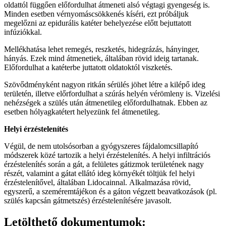
oldattól függően előfordulhat átmeneti alsó végtagi gyengeség is.
Minden esetben vérnyomáscsökkenés kíséri, ezt próbáljuk
megelőzni az epidurális katéter behelyezése előtt bejuttatott
infúziókkal.
Mellékhatása lehet remegés, reszketés, hidegrázás, hányinger,
hányás. Ezek mind átmenetiek, általában rövid ideig tartanak.
Előfordulhat a katéterbe juttatott oldatoktól viszketés.
Szövődményként nagyon ritkán sérülés jöhet létre a kilépő ideg
területén, illetve előrfordulhat a szúrás helyén vérömleny is. Vizelési
nehézségek a szülés után átmenetileg előfordulhatnak. Ebben az
esetben hólyagkatétert helyezünk fel átmenetileg.
Helyi érzéstelenítés
Végül, de nem utolsósorban a gyógyszeres fájdalomcsillapító
módszerek közé tartozik a helyi érzéstelenítés. A helyi infiltrációs
érzéstelenítés során a gát, a felületes gátizmok területének nagy
részét, valamint a gátat ellátó ideg környékét töltjük fel helyi
érzéstelenítővel, általában Lidocainnal. Alkalmazása rövid,
egyszerű, a szeméremtájékon és a gáton végzett beavatkozások (pl.
szülés kapcsán gátmetszés) érzéstelenítésére javasolt.
Letölthető dokumentumok: