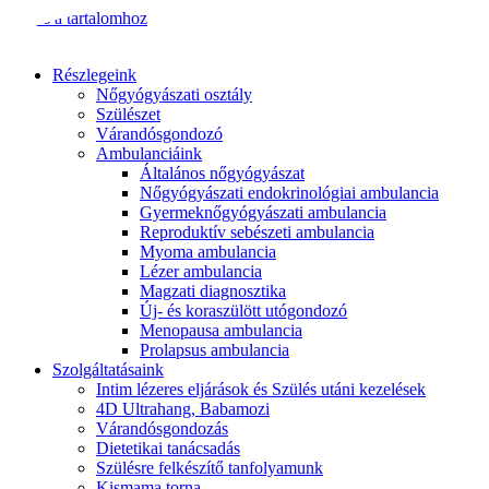
Ugrás a tartalomhoz
Részlegeink
Nőgyógyászati osztály
Szülészet
Várandósgondozó
Ambulanciáink
Általános nőgyógyászat
Nőgyógyászati endokrinológiai ambulancia
Gyermeknőgyógyászati ambulancia
Reproduktív sebészeti ambulancia
Myoma ambulancia
Lézer ambulancia
Magzati diagnosztika
Új- és koraszülött utógondozó
Menopausa ambulancia
Prolapsus ambulancia
Szolgáltatásaink
Intim lézeres eljárások és Szülés utáni kezelések
4D Ultrahang, Babamozi
Várandósgondozás
Dietetikai tanácsadás
Szülésre felkészítő tanfolyamunk
Kismama torna