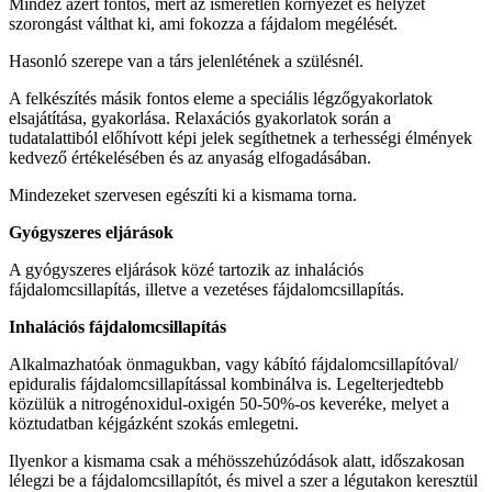
Mindez azért fontos, mert az ismeretlen környezet és helyzet
szorongást válthat ki, ami fokozza a fájdalom megélését.
Hasonló szerepe van a társ jelenlétének a szülésnél.
A felkészítés másik fontos eleme a speciális légzőgyakorlatok
elsajátítása, gyakorlása. Relaxációs gyakorlatok során a
tudatalattiból előhívott képi jelek segíthetnek a terhességi élmények
kedvező értékelésében és az anyaság elfogadásában.
Mindezeket szervesen egészíti ki a kismama torna.
Gyógyszeres eljárások
A gyógyszeres eljárások közé tartozik az inhalációs
fájdalomcsillapítás, illetve a vezetéses fájdalomcsillapítás.
Inhalációs fájdalomcsillapítás
Alkalmazhatóak önmagukban, vagy kábító fájdalomcsillapítóval/
epiduralis fájdalomcsillapítással kombinálva is. Legelterjedtebb
közülük a nitrogénoxidul-oxigén 50-50%-os keveréke, melyet a
köztudatban kéjgázként szokás emlegetni.
Ilyenkor a kismama csak a méhösszehúzódások alatt, időszakosan
lélegzi be a fájdalomcsillapítót, és mivel a szer a légutakon keresztül