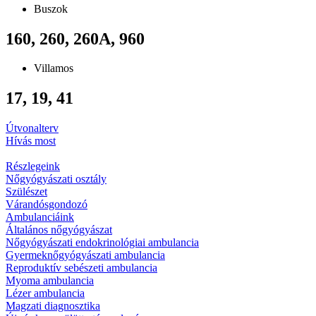
Buszok
160, 260, 260A, 960
Villamos
17, 19, 41
Útvonalterv
Hívás most
Részlegeink
Nőgyógyászati osztály
Szülészet
Várandósgondozó
Ambulanciáink
Általános nőgyógyászat
Nőgyógyászati endokrinológiai ambulancia
Gyermeknőgyógyászati ambulancia
Reproduktív sebészeti ambulancia
Myoma ambulancia
Lézer ambulancia
Magzati diagnosztika