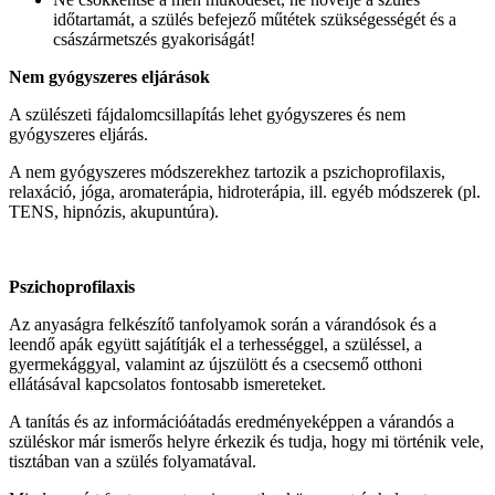
időtartamát, a szülés befejező műtétek szükségességét és a
császármetszés gyakoriságát!
Nem gyógyszeres eljárások
A szülészeti fájdalomcsillapítás lehet gyógyszeres és nem
gyógyszeres eljárás.
A nem gyógyszeres módszerekhez tartozik a pszichoprofilaxis,
relaxáció, jóga, aromaterápia, hidroterápia, ill. egyéb módszerek (pl.
TENS, hipnózis, akupuntúra).
Pszichoprofilaxis
Az anyaságra felkészítő tanfolyamok során a várandósok és a
leendő apák együtt sajátítják el a terhességgel, a szüléssel, a
gyermekággyal, valamint az újszülött és a csecsemő otthoni
ellátásával kapcsolatos fontosabb ismereteket.
A tanítás és az információátadás eredményeképpen a várandós a
szüléskor már ismerős helyre érkezik és tudja, hogy mi történik vele,
tisztában van a szülés folyamatával.