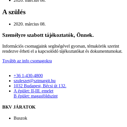
2020. március 08.
A szülés
2020. március 08.
Személyre szabott tájékoztatók, Önnek.
Információs csomagjaink segítségével gyorsan, témakörök szerint
rendezve érheti el a kapcsolódó tájékoztatókat és dokumentumokat.
Tovább az info csomagokra
+36 1-430-4800
szuleszet@sztmargit.hu
1032 Budapest, Bécsi út 132.
A épület: II-III. emelet
B épület: magasföldszint
BKV JÁRATOK
Buszok