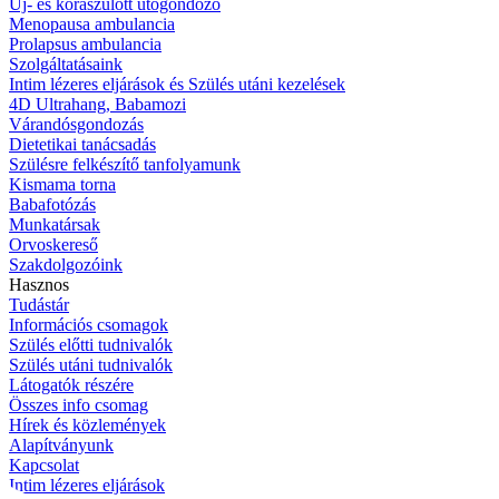
Új- és koraszülött utógondozó
Menopausa ambulancia
Prolapsus ambulancia
Szolgáltatásaink
Intim lézeres eljárások és Szülés utáni kezelések
4D Ultrahang, Babamozi
Várandósgondozás
Dietetikai tanácsadás
Szülésre felkészítő tanfolyamunk
Kismama torna
Babafotózás
Munkatársak
Orvoskereső
Szakdolgozóink
Hasznos
Tudástár
Információs csomagok
Szülés előtti tudnivalók
Szülés utáni tudnivalók
Látogatók részére
Összes info csomag
Hírek és közlemények
Alapítványunk
Kapcsolat
Intim lézeres eljárások